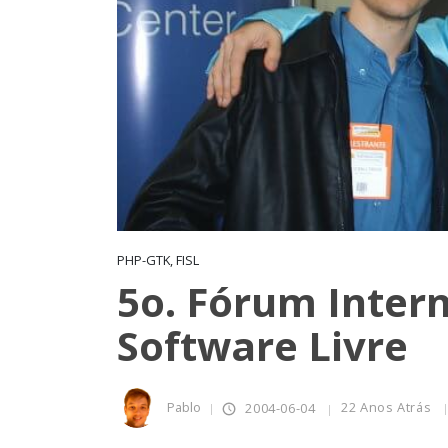
PHP-GTK, FISL
5o. Fórum Inter
Software Livre
Pablo
22 Anos Atrás
2004-06-04