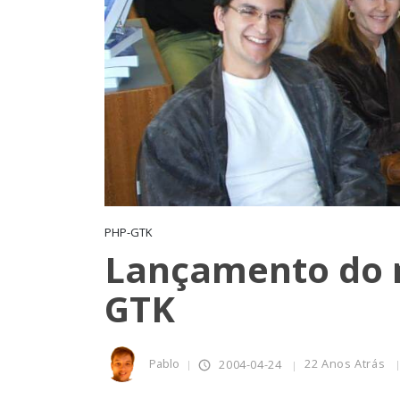
PHP-GTK
Lançamento do m
GTK
Pablo
22 Anos Atrás
2004-04-24