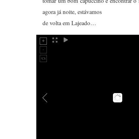
tomar um bom capuccino e encontrar o 
agora já noite, estávamos
de volta em Lajeado…