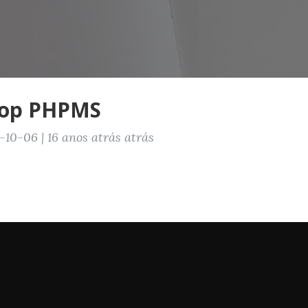
hop PHPMS
10-06 | 16 anos atrás atrás