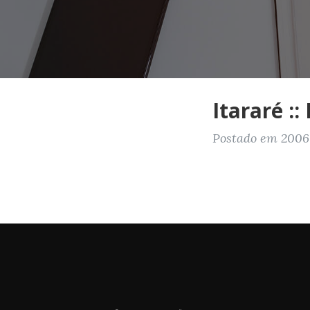
Itararé ::
Postado em 2006-