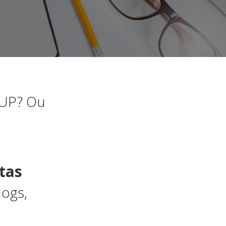
RUP? Ou
tas
logs,