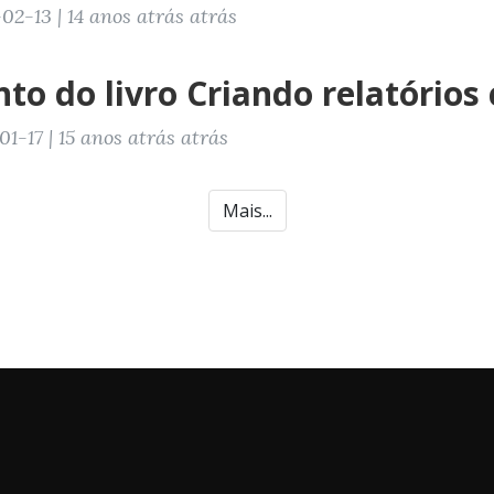
2-13 | 14 anos atrás atrás
o do livro Criando relatório
1-17 | 15 anos atrás atrás
Mais...